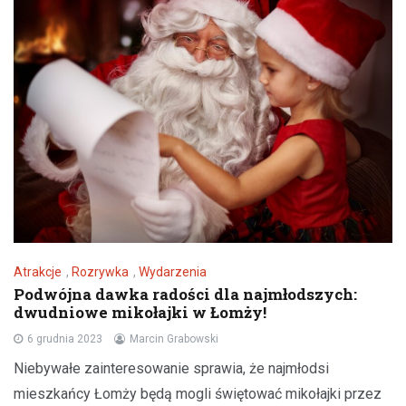
Atrakcje
,
Rozrywka
,
Wydarzenia
Podwójna dawka radości dla najmłodszych:
dwudniowe mikołajki w Łomży!
6 grudnia 2023
Marcin Grabowski
Niebywałe zainteresowanie sprawia, że najmłodsi
mieszkańcy Łomży będą mogli świętować mikołajki przez