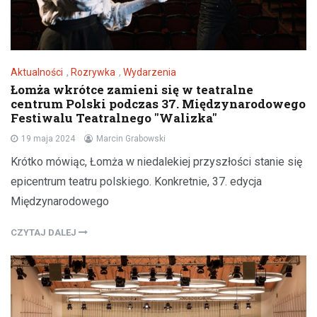
Aktualności
,
Rozrywka
,
Wydarzenia
Łomża wkrótce zamieni się w teatralne
centrum Polski podczas 37. Międzynarodowego
Festiwalu Teatralnego "Walizka"
19 maja 2024
Marcin Grabowski
Krótko mówiąc, Łomża w niedalekiej przyszłości stanie się
epicentrum teatru polskiego. Konkretnie, 37. edycja
Międzynarodowego
CZYTAJ DALEJ