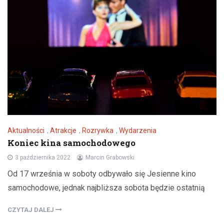
Aktualności
,
Atrakcje
,
Rozrywka
,
Wydarzenia
Koniec kina samochodowego
3 października 2022
Marcin Grabowski
Od 17 września w soboty odbywało się Jesienne kino
samochodowe, jednak najbliższa sobota będzie ostatnią
CZYTAJ DALEJ