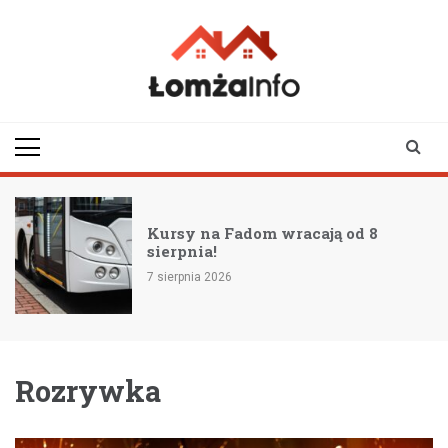
Skip
to
content
lomzainfo.pl
informacje dla
mieszkańców Łomży
i okolicy
y
Kursy na Fadom wracają od 8
sierpnia!
7 sierpnia 2026
Rozrywka