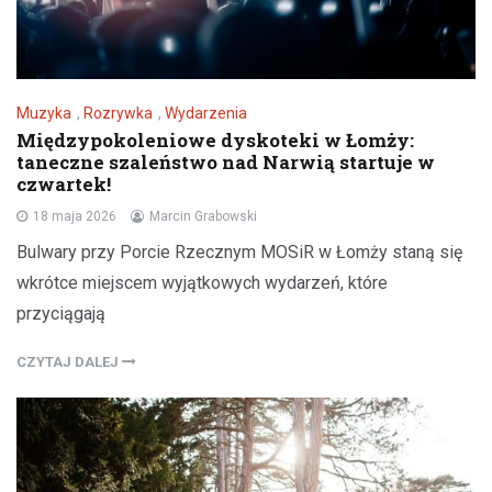
Muzyka
,
Rozrywka
,
Wydarzenia
Międzypokoleniowe dyskoteki w Łomży:
taneczne szaleństwo nad Narwią startuje w
czwartek!
18 maja 2026
Marcin Grabowski
Bulwary przy Porcie Rzecznym MOSiR w Łomży staną się
wkrótce miejscem wyjątkowych wydarzeń, które
przyciągają
CZYTAJ DALEJ