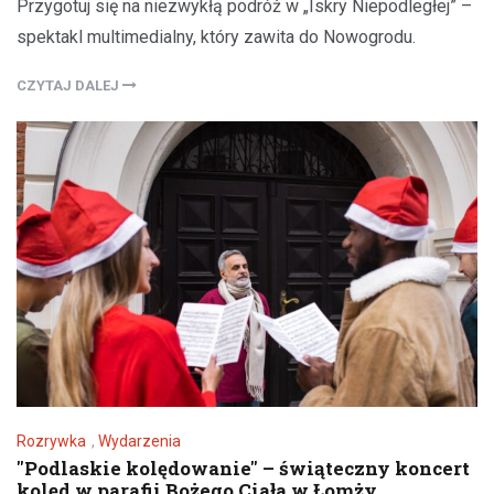
Przygotuj się na niezwykłą podróż w „Iskry Niepodległej” –
spektakl multimedialny, który zawita do Nowogrodu.
CZYTAJ DALEJ
Rozrywka
,
Wydarzenia
"Podlaskie kolędowanie" – świąteczny koncert
kolęd w parafii Bożego Ciała w Łomży