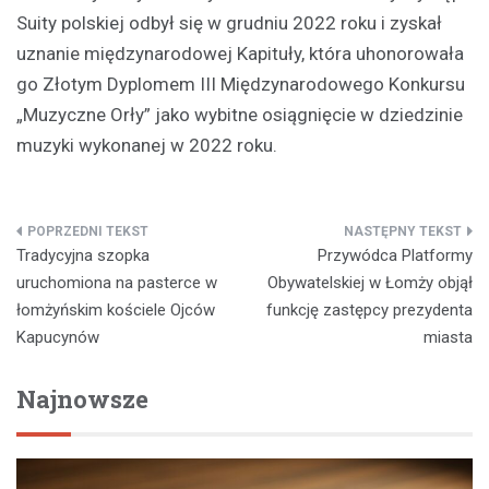
Suity polskiej odbył się w grudniu 2022 roku i zyskał
uznanie międzynarodowej Kapituły, która uhonorowała
go Złotym Dyplomem III Międzynarodowego Konkursu
„Muzyczne Orły” jako wybitne osiągnięcie w dziedzinie
muzyki wykonanej w 2022 roku.
Nawigacja
Tradycyjna szopka
Przywódca Platformy
wpisu
uruchomiona na pasterce w
Obywatelskiej w Łomży objął
łomżyńskim kościele Ojców
funkcję zastępcy prezydenta
Kapucynów
miasta
Najnowsze