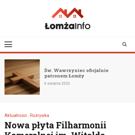
Skip
to
content
lomzainfo.pl
informacje dla
mieszkańców Łomży
i okolicy
Św. Wawrzyniec oficjalnie
patronem Łomży
6 sierpnia 2026
Aktualności
,
Rozrywka
Nowa płyta Filharmonii