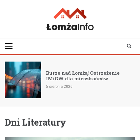
Skip
to
content
lomzainfo.pl
informacje dla
mieszkańców Łomży
i okolicy
Burze nad Łomżą! Ostrzeżenie
IMiGW dla mieszkańców
5 sierpnia 2026
Dni Literatury