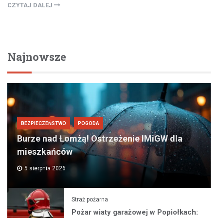
CZYTAJ DALEJ
Najnowsze
BEZPIECZEŃSTWO
POGODA
Burze nad Łomżą! Ostrzeżenie IMiGW dla
mieszkańców
5 sierpnia 2026
Straż pożarna
Pożar wiaty garażowej w Popiołkach: