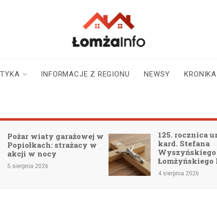
lomzainfo.pl
informacje dla
mieszkańców Łomży
i okolicy
STYKA
INFORMACJE Z REGIONU
NEWSY
KRONIKA
125. rocznica u
Pożar wiaty garażowej w
kard. Stefana
Popiołkach: strażacy w
Wyszyńskiego 
akcji w nocy
Łomżyńskiego 
5 sierpnia 2026
4 sierpnia 2026