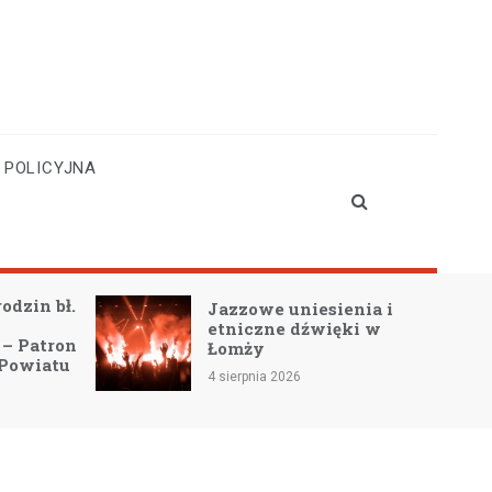
 POLICYJNA
rodzin bł.
Jazzowe uniesienia i
etniczne dźwięki w
– Patron
Łomży
Powiatu
4 sierpnia 2026