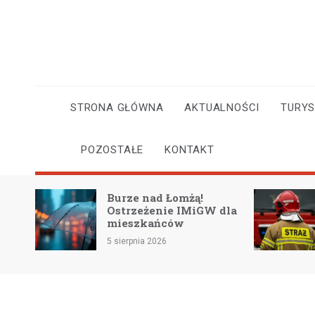
Skip
to
content
STRONA GŁÓWNA
AKTUALNOŚCI
TURY
POZOSTAŁE
KONTAKT
Burze nad Łomżą!
iczu
Ostrzeżenie IMiGW dla
mieszkańców
5 sierpnia 2026