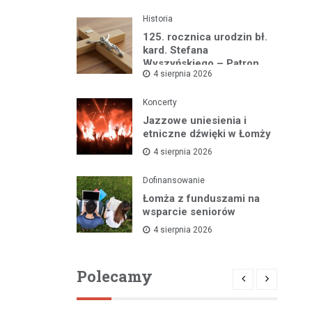
Historia
125. rocznica urodzin bł.
kard. Stefana
Wyszyńskiego – Patron
4 sierpnia 2026
Łomżyńskiego Powiatu
Koncerty
Jazzowe uniesienia i
etniczne dźwięki w Łomży
4 sierpnia 2026
Dofinansowanie
Łomża z funduszami na
wsparcie seniorów
4 sierpnia 2026
Polecamy