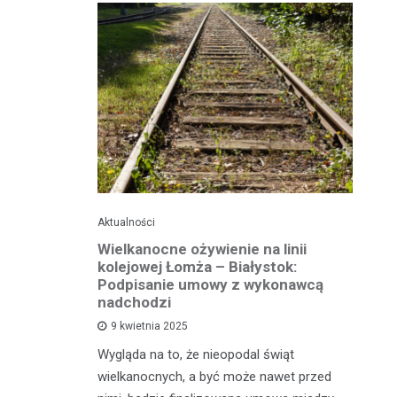
Aktualności
Ak
ko dla
Wielkanocne ożywienie na linii
O
jska
kolejowej Łomża – Białystok:
bu
ni
Podpisanie umowy z wykonawcą
h?
nadchodzi
Ro
9 kwietnia 2025
od
e za oknem,
Wygląda na to, że nieopodal świąt
fi
e realne
wielkanocnych, a być może nawet przed
fi