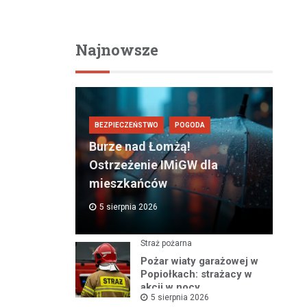
Najnowsze
BEZPIECZEŃSTWO
POGODA
Burze nad Łomżą!
Ostrzeżenie IMiGW dla
mieszkańców
5 sierpnia 2026
Straż pożarna
Pożar wiaty garażowej w
Popiołkach: strażacy w
akcji w nocy
5 sierpnia 2026