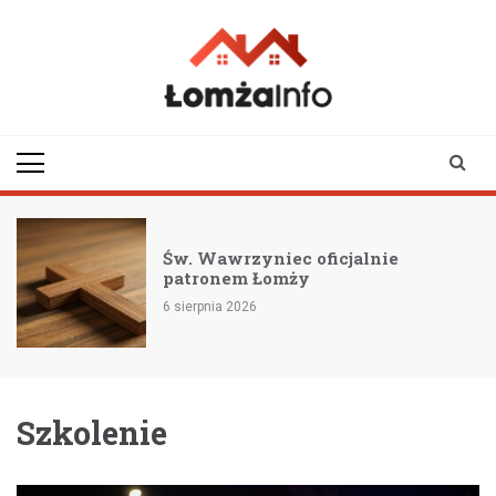
Skip
to
content
lomzainfo.pl
informacje dla
mieszkańców Łomży
i okolicy
Św. Wawrzyniec oficjalnie
patronem Łomży
6 sierpnia 2026
Szkolenie