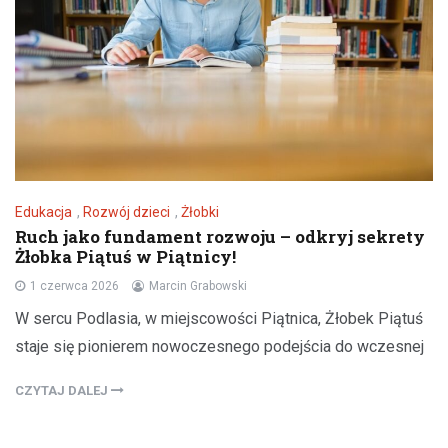
Edukacja
,
Rozwój dzieci
,
Żłobki
Ruch jako fundament rozwoju – odkryj sekrety
Żłobka Piątuś w Piątnicy!
1 czerwca 2026
Marcin Grabowski
W sercu Podlasia, w miejscowości Piątnica, Żłobek Piątuś
staje się pionierem nowoczesnego podejścia do wczesnej
CZYTAJ DALEJ