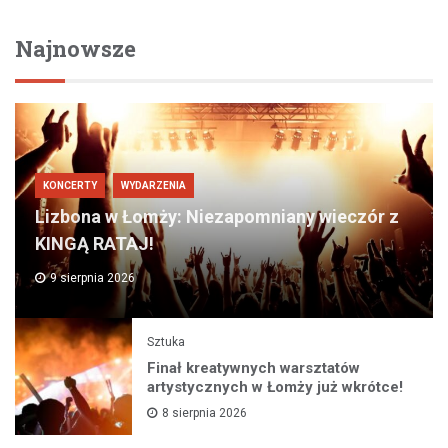
Najnowsze
KONCERTY
WYDARZENIA
Lizbona w Łomży: Niezapomniany wieczór z
KINGĄ RATAJ!
9 sierpnia 2026
Sztuka
Finał kreatywnych warsztatów
artystycznych w Łomży już wkrótce!
8 sierpnia 2026