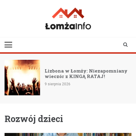
Skip
to
content
lomzainfo.pl
informacje dla
mieszkańców Łomży
i okolicy
Lizbona w Łomży: Niezapomniany
wieczór z KINGĄ RATAJ!
9 sierpnia 2026
Rozwój dzieci