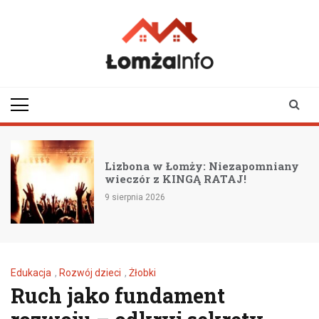
Skip
to
content
lomzainfo.pl
informacje dla
mieszkańców Łomży
i okolicy
Lizbona w Łomży: Niezapomniany
wieczór z KINGĄ RATAJ!
9 sierpnia 2026
Edukacja
,
Rozwój dzieci
,
Żłobki
Ruch jako fundament