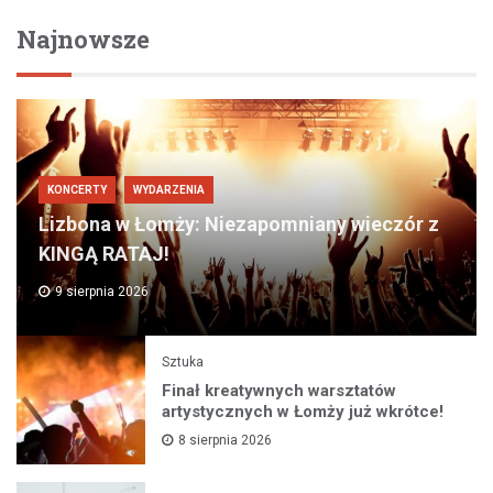
Najnowsze
KONCERTY
WYDARZENIA
Lizbona w Łomży: Niezapomniany wieczór z
KINGĄ RATAJ!
9 sierpnia 2026
Sztuka
Finał kreatywnych warsztatów
artystycznych w Łomży już wkrótce!
8 sierpnia 2026