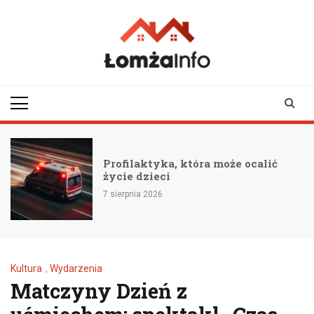
Skip
to
content
lomzainfo.pl
informacje dla
mieszkańców Łomży
i okolicy
Profilaktyka, która może ocalić
życie dzieci
7 sierpnia 2026
Kultura
,
Wydarzenia
Matczyny Dzień z