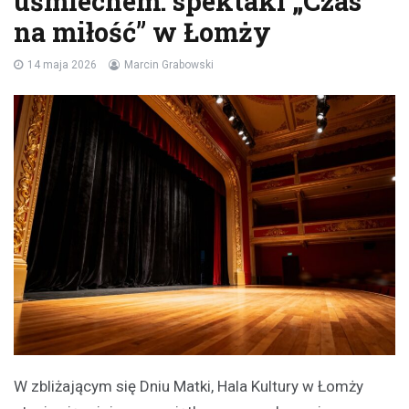
uśmiechem: spektakl „Czas
na miłość” w Łomży
14 maja 2026
Marcin Grabowski
W zbliżającym się Dniu Matki, Hala Kultury w Łomży