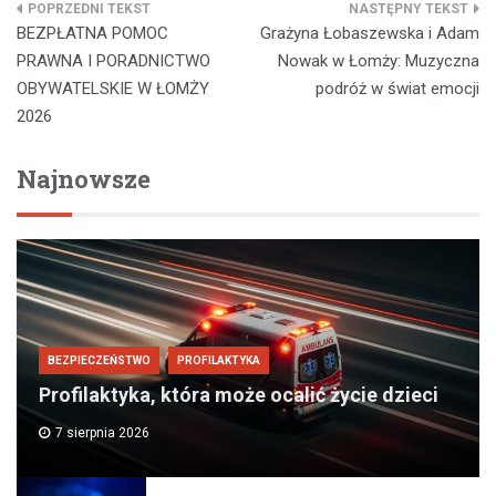
Nawigacja
BEZPŁATNA POMOC
Grażyna Łobaszewska i Adam
wpisu
PRAWNA I PORADNICTWO
Nowak w Łomży: Muzyczna
OBYWATELSKIE W ŁOMŻY
podróż w świat emocji
2026
Najnowsze
BEZPIECZEŃSTWO
PROFILAKTYKA
Profilaktyka, która może ocalić życie dzieci
7 sierpnia 2026