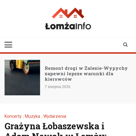
Skip
to
content
lomzainfo.pl
informacje dla
mieszkańców Łomży
i okolicy
Remont drogi w Zalesie-Wypychy
zapewni lepsze warunki dla
kierowców
7 sierpnia 2026
Koncerty
,
Muzyka
,
Wydarzenia
Grażyna Łobaszewska i