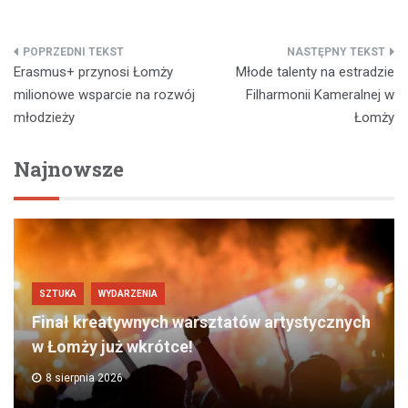
Nawigacja
Erasmus+ przynosi Łomży
Młode talenty na estradzie
wpisu
milionowe wsparcie na rozwój
Filharmonii Kameralnej w
młodzieży
Łomży
Najnowsze
SZTUKA
WYDARZENIA
Finał kreatywnych warsztatów artystycznych
w Łomży już wkrótce!
8 sierpnia 2026