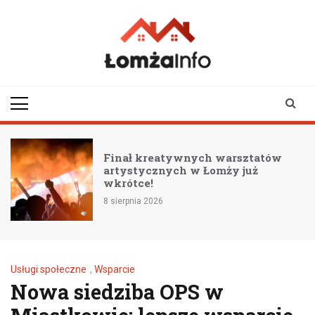
Skip
to
content
lomzainfo.pl
informacje dla
mieszkańców Łomży
i okolicy
Finał kreatywnych warsztatów
artystycznych w Łomży już
wkrótce!
8 sierpnia 2026
Usługi społeczne
,
Wsparcie
Nowa siedziba OPS w