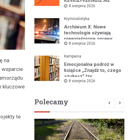
bezpieczeństwie dla
8 sierpnia 2026
mieszkańców
Kryminalistyka
Archiwum X: Nowe
technologie ożywiają
niewyjaśnione sprawy
8 sierpnia 2026
Kampania
ę na
Emocjonalna podróż w
u wsparcie
książce „Znajdź to, czego
szukasz” Izy
 samorządu
8 sierpnia 2026
Maciejewskiej!
e kluczowe
Polecamy
ojekty te