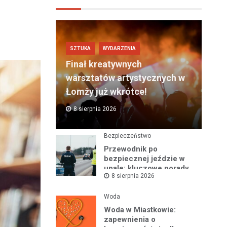
SZTUKA
WYDARZENIA
Finał kreatywnych
warsztatów artystycznych w
Łomży już wkrótce!
8 sierpnia 2026
Bezpieczeństwo
Przewodnik po
bezpiecznej jeździe w
upale: kluczowe porady
8 sierpnia 2026
na gorące dni
Woda
Woda w Miastkowie:
zapewnienia o