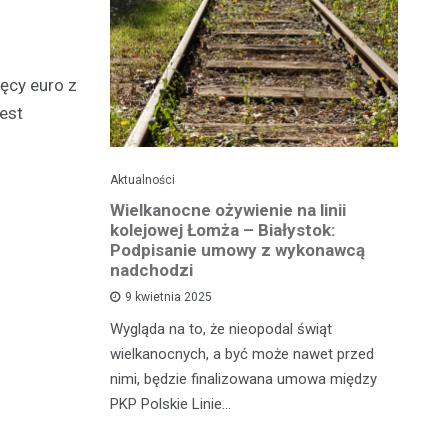
ięcy euro z
jest
Aktualności
Ak
ko dla
Wielkanocne ożywienie na linii
O
jska
kolejowej Łomża – Białystok:
bu
ni
Podpisanie umowy z wykonawcą
h?
nadchodzi
Ro
9 kwietnia 2025
od
e za oknem,
Wygląda na to, że nieopodal świąt
fi
e realne
wielkanocnych, a być może nawet przed
fi
rzy nie mają
nimi, będzie finalizowana umowa między
90
PKP Polskie Linie…