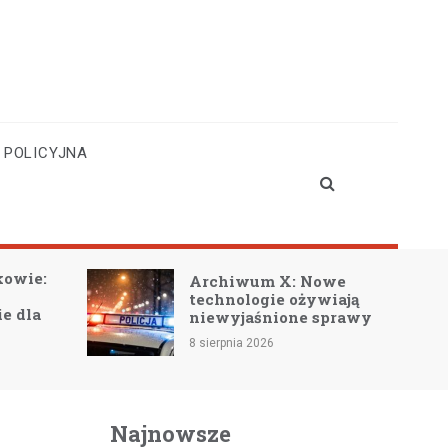
 POLICYJNA
Emocjonalna podróż w
Nowe
książce „Znajdź to, czego
ywiają
szukasz” Izy
 sprawy
Maciejewskiej!
8 sierpnia 2026
Najnowsze