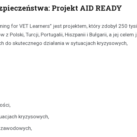
zpieczeństwa: Projekt AID READY
ing for VET Learners” jest projektem, który zdobył 250 tys
 Polski, Turcji, Portugalii, Hiszpanii i Bułgarii, a jej celem 
ch do skutecznego działania w sytuacjach kryzysowych,
Aktualności
Chłodne dni stanowią ryzy
osób bezdomnych: jak mie
noclegownia w Łomży chro
najbardziej potrzebującyc
19 lutego 2025
Niska temperatura, która panuj
ości,
to nie tylko dyskomfort, ale takż
niebezpieczeństwo dla tych, któ
uacjach kryzysowych,
dachu…
ł zawodowych,