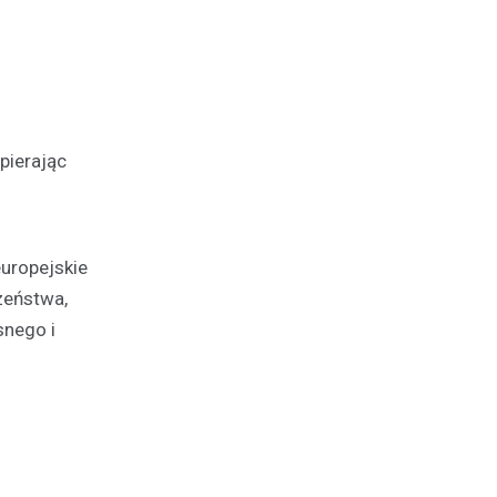
pierając
uropejskie
zeństwa,
snego i