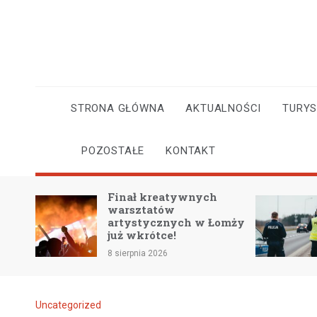
Skip
to
content
STRONA GŁÓWNA
AKTUALNOŚCI
TURY
POZOSTAŁE
KONTAKT
Przewodnik po
bezpiecznej jeździe w
omży
upale: kluczowe porady
na gorące dni
8 sierpnia 2026
Uncategorized