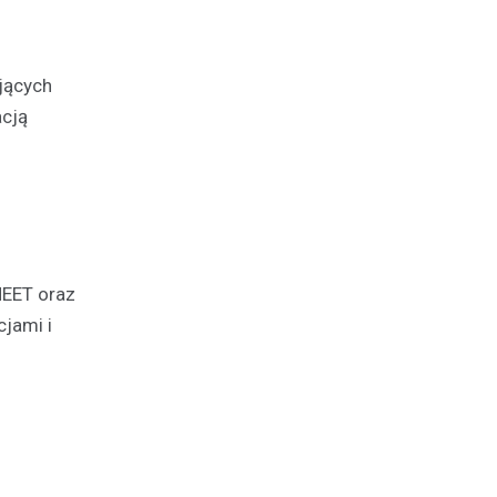
jących
acją
NEET oraz
jami i