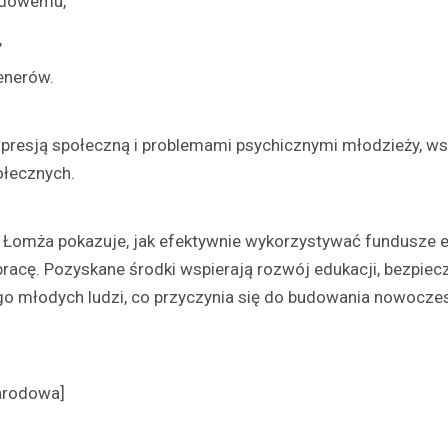
wodowemu,
,
enerów.
presją społeczną i problemami psychicznymi młodzieży, ws
ołecznych.
Łomża pokazuje, jak efektywnie wykorzystywać fundusze e
acę. Pozyskane środki wspierają rozwój edukacji, bezpiec
o młodych ludzi, co przyczynia się do budowania nowocze
narodowa]