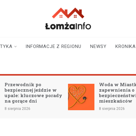
lomzainfo.pl
informacje dla
mieszkańców Łomży
i okolicy
STYKA
INFORMACJE Z REGIONU
NEWSY
KRONIKA
Woda w Miastkowie:
Archiwum X: 
zapewnienia o
technologie oż
bezpieczeństwie dla
niewyjaśnione
mieszkańców
8 sierpnia 2026
8 sierpnia 2026