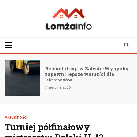
Skip
to
content
lomzainfo.pl
informacje dla
mieszkańców Łomży
i okolicy
Remont drogi w Zalesie-Wypychy
zapewni lepsze warunki dla
kierowców
7 sierpnia 2026
Aktualności
Turniej półfinałowy