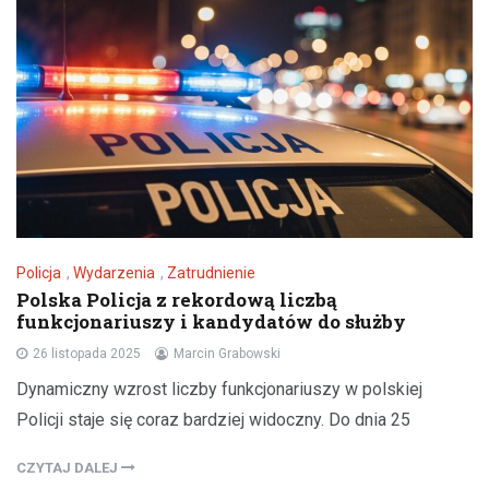
Policja
,
Wydarzenia
,
Zatrudnienie
Polska Policja z rekordową liczbą
funkcjonariuszy i kandydatów do służby
26 listopada 2025
Marcin Grabowski
Dynamiczny wzrost liczby funkcjonariuszy w polskiej
Policji staje się coraz bardziej widoczny. Do dnia 25
CZYTAJ DALEJ