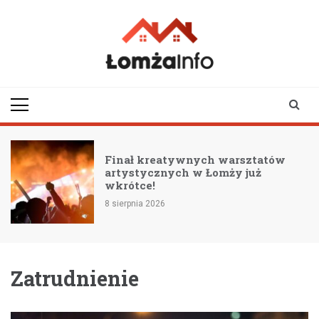
Skip
to
content
lomzainfo.pl
informacje dla
mieszkańców Łomży
i okolicy
i
Finał kreatywnych warsztatów
artystycznych w Łomży już
wkrótce!
8 sierpnia 2026
Zatrudnienie