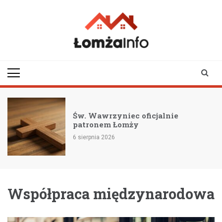
Skip
to
content
lomzainfo.pl
informacje dla
mieszkańców Łomży
i okolicy
Św. Wawrzyniec oficjalnie
patronem Łomży
6 sierpnia 2026
Współpraca międzynarodowa