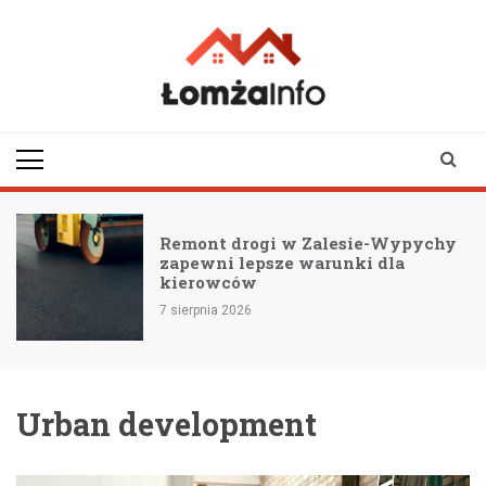
Skip
to
content
lomzainfo.pl
informacje dla
mieszkańców Łomży
i okolicy
Remont drogi w Zalesie-Wypychy
zapewni lepsze warunki dla
kierowców
7 sierpnia 2026
Urban development