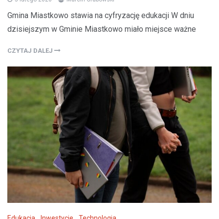
Gmina Miastkowo stawia na cyfryzację edukacji W dniu
dzisiejszym w Gminie Miastkowo miało miejsce ważne
CZYTAJ DALEJ
Edukacja
,
Inwestycje
,
Technologia