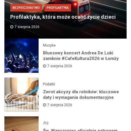
BEZPIECZEŃSTWO
PROFILAKTYKA
Profilaktyka, która może ocalić życie dzieci
7 sierpnia 2026
Muzyka
Bluesowy koncert Andrea De Luki
zamknie #CafeKultura2026 w Łomży
7 sierpnia 2026
Podatki
Zwrot akcyzy dla rolników: kluczowe
daty i wymagania dokumentacyjne
7 sierpnia 2026
/h2
Św. Wawrzyniec oficjalnie patronem