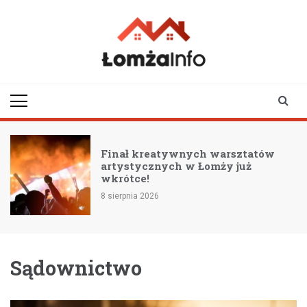
Skip
to
content
lomzainfo.pl
informacje dla
mieszkańców Łomży
i okolicy
i
Finał kreatywnych warsztatów
artystycznych w Łomży już
wkrótce!
8 sierpnia 2026
Sądownictwo