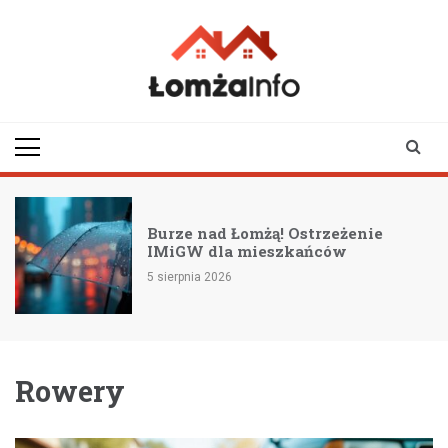
Skip
to
content
lomzainfo.pl
informacje dla
mieszkańców Łomży
i okolicy
Burze nad Łomżą! Ostrzeżenie
IMiGW dla mieszkańców
5 sierpnia 2026
Rowery