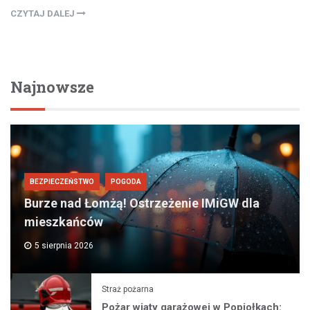
CZYTAJ DALEJ
Najnowsze
BEZPIECZEŃSTWO
POGODA
Burze nad Łomżą! Ostrzeżenie IMiGW dla
mieszkańców
5 sierpnia 2026
Straż pożarna
Pożar wiaty garażowej w Popiołkach: