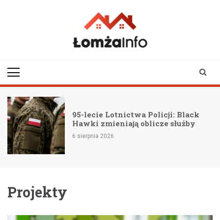
Skip
to
content
lomzainfo.pl
informacje dla
mieszkańców Łomży
i okolicy
95-lecie Lotnictwa Policji: Black
Hawki zmieniają oblicze służby
6 sierpnia 2026
Projekty