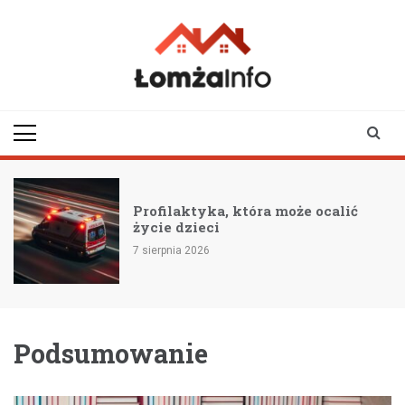
Skip
to
content
lomzainfo.pl
informacje dla
mieszkańców Łomży
i okolicy
Profilaktyka, która może ocalić
życie dzieci
7 sierpnia 2026
Podsumowanie