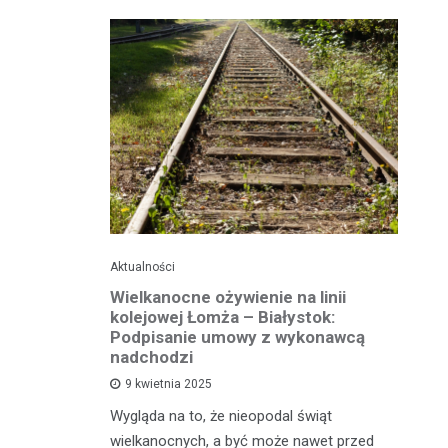
Aktualności
Ak
ko dla
Wielkanocne ożywienie na linii
O
jska
kolejowej Łomża – Białystok:
bu
ni
Podpisanie umowy z wykonawcą
h?
nadchodzi
Ro
9 kwietnia 2025
od
e za oknem,
Wygląda na to, że nieopodal świąt
fi
e realne
wielkanocnych, a być może nawet przed