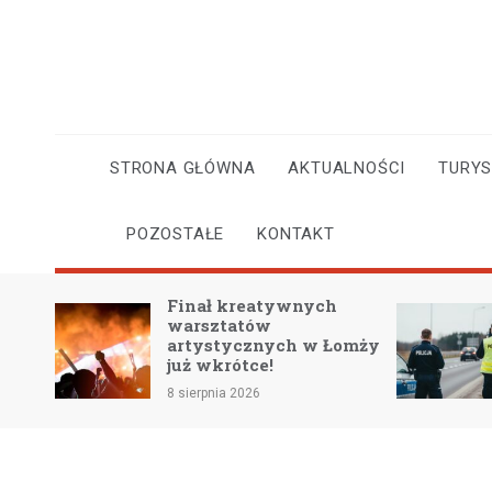
Skip
to
content
STRONA GŁÓWNA
AKTUALNOŚCI
TURY
POZOSTAŁE
KONTAKT
Finał kreatywnych
mknie
warsztatów
w
artystycznych w Łomży
już wkrótce!
8 sierpnia 2026