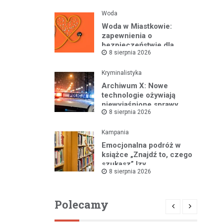
Woda
Woda w Miastkowie:
zapewnienia o
bezpieczeństwie dla
8 sierpnia 2026
mieszkańców
Kryminalistyka
Archiwum X: Nowe
technologie ożywiają
niewyjaśnione sprawy
8 sierpnia 2026
Kampania
Emocjonalna podróż w
książce „Znajdź to, czego
szukasz” Izy
8 sierpnia 2026
Maciejewskiej!
Polecamy