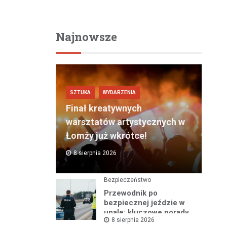
Najnowsze
SZTUKA
WYDARZENIA
Finał kreatywnych
warsztatów artystycznych w
Łomży już wkrótce!
8 sierpnia 2026
Bezpieczeństwo
Przewodnik po
bezpiecznej jeździe w
upale: kluczowe porady
8 sierpnia 2026
na gorące dni