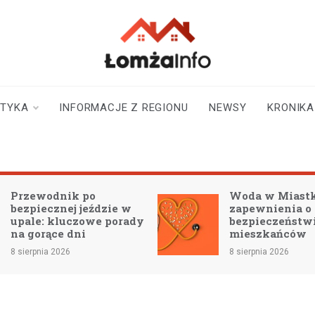
lomzainfo.pl
informacje dla
mieszkańców Łomży
i okolicy
STYKA
INFORMACJE Z REGIONU
NEWSY
KRONIKA
Przewodnik po
Woda w Miast
bezpiecznej jeździe w
zapewnienia o
upale: kluczowe porady
bezpieczeństwi
na gorące dni
mieszkańców
8 sierpnia 2026
8 sierpnia 2026