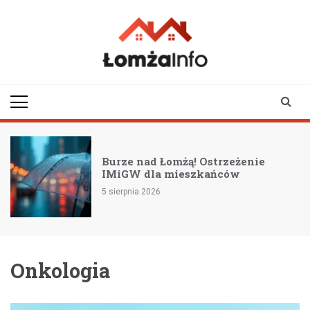
Skip
to
content
lomzainfo.pl
informacje dla
mieszkańców Łomży
i okolicy
Burze nad Łomżą! Ostrzeżenie
IMiGW dla mieszkańców
5 sierpnia 2026
Onkologia