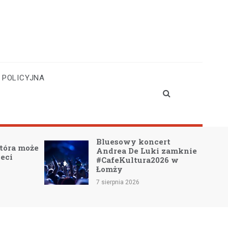
 POLICYJNA
Bluesowy koncert
która może
Andrea De Luki zamknie
ieci
#CafeKultura2026 w
Łomży
7 sierpnia 2026