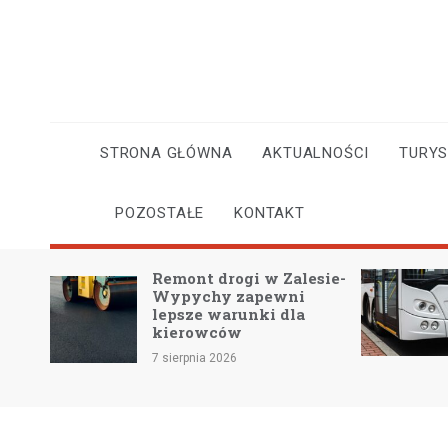
Skip
to
content
STRONA GŁÓWNA
AKTUALNOŚCI
TURY
POZOSTAŁE
KONTAKT
z
Remont drogi w Zalesie-
Wypychy zapewni
iczką
lepsze warunki dla
kierowców
7 sierpnia 2026