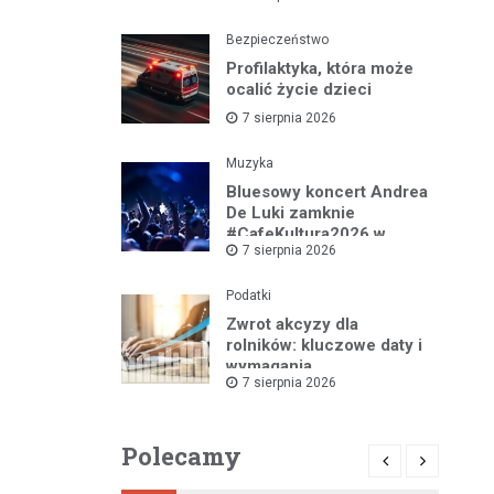
Bezpieczeństwo
Profilaktyka, która może
ocalić życie dzieci
7 sierpnia 2026
Muzyka
Bluesowy koncert Andrea
De Luki zamknie
#CafeKultura2026 w
7 sierpnia 2026
Łomży
Podatki
Zwrot akcyzy dla
rolników: kluczowe daty i
wymagania
7 sierpnia 2026
dokumentacyjne
Polecamy