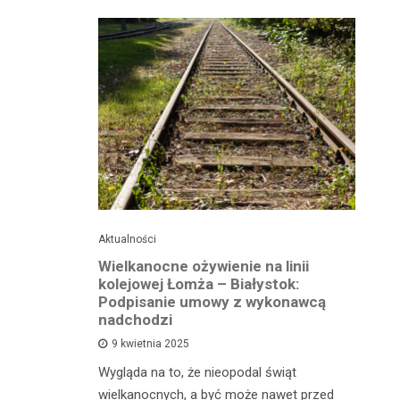
Aktualności
Ak
ko dla
Wielkanocne ożywienie na linii
O
jska
kolejowej Łomża – Białystok:
bu
ni
Podpisanie umowy z wykonawcą
h?
nadchodzi
Ro
9 kwietnia 2025
od
e za oknem,
Wygląda na to, że nieopodal świąt
fi
e realne
wielkanocnych, a być może nawet przed