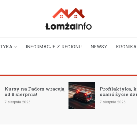
lomzainfo.pl
informacje dla
mieszkańców Łomży
i okolicy
STYKA
INFORMACJE Z REGIONU
NEWSY
KRONIKA
Kursy na Fadom wracają
Profilaktyka, 
od 8 sierpnia!
ocalić życie dz
7 sierpnia 2026
7 sierpnia 2026