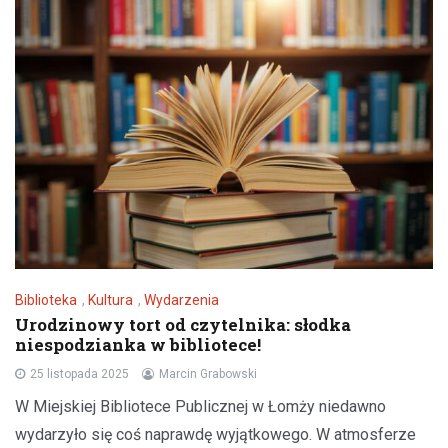
Biblioteka
,
Kultura
,
Wydarzenia
Urodzinowy tort od czytelnika: słodka
niespodzianka w bibliotece!
25 listopada 2025
Marcin Grabowski
W Miejskiej Bibliotece Publicznej w Łomży niedawno
wydarzyło się coś naprawdę wyjątkowego. W atmosferze