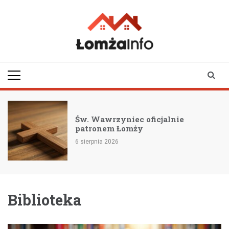
Skip
to
content
lomzainfo.pl
informacje dla
mieszkańców Łomży
i okolicy
Św. Wawrzyniec oficjalnie
patronem Łomży
6 sierpnia 2026
Biblioteka