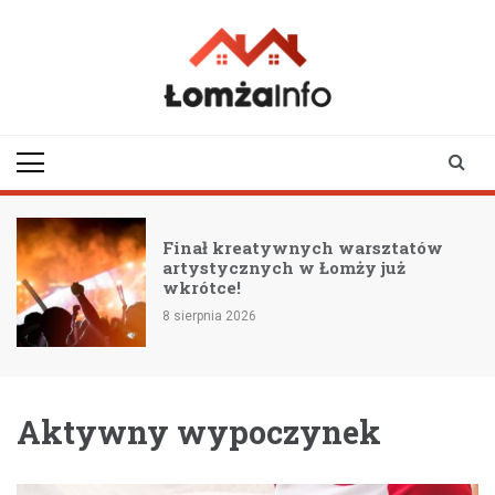
Skip
to
content
lomzainfo.pl
informacje dla
mieszkańców Łomży
i okolicy
i
Finał kreatywnych warsztatów
artystycznych w Łomży już
wkrótce!
8 sierpnia 2026
Aktywny wypoczynek