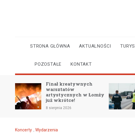
Skip
to
content
STRONA GŁÓWNA
AKTUALNOŚCI
TURY
POZOSTAŁE
KONTAKT
Finał kreatywnych
Przew
warsztatów
bezpie
artystycznych w Łomży
upale:
już wkrótce!
na gor
8 sierpnia 2026
8 sierpni
Koncerty
,
Wydarzenia