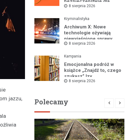
bezpieczeństwie dla
8 sierpnia 2026
mieszkańców
Kryminalistyka
Archiwum X: Nowe
technologie ożywiają
niewyjaśnione sprawy
8 sierpnia 2026
Kampania
Emocjonalna podróż w
książce „Znajdź to, czego
szukasz” Izy
8 sierpnia 2026
Maciejewskiej!
sie
om jazzu,
Polecamy
ala
ożliwia