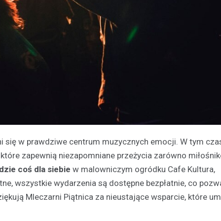
i się w prawdziwe centrum muzycznych emocji. W tym cza
, które zapewnią niezapomniane przeżycia zarówno miłośnik
dzie coś dla siebie
w malowniczym ogródku Cafe Kultura,
tne, wszystkie wydarzenia są dostępne bezpłatnie, co pozw
iękują Mleczarni Piątnica za nieustające wsparcie, które um