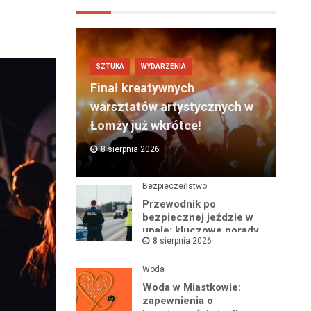
SZTUKA
WYDARZENIA
Finał kreatywnych
warsztatów artystycznych w
Łomży już wkrótce!
8 sierpnia 2026
Bezpieczeństwo
Przewodnik po
bezpiecznej jeździe w
upale: kluczowe porady
8 sierpnia 2026
na gorące dni
Woda
Woda w Miastkowie:
zapewnienia o