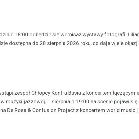
dzinie 18:00 odbędzie się wernisaż wystawy fotografii Lilia
e dostępna do 28 sierpnia 2026 roku, co daje wiele okazji 
Aktualności
Chłodne dni stanowią ryzy
osób bezdomnych: jak mie
noclegownia w Łomży chro
najbardziej potrzebującyc
ystąpi zespół Chłopcy Kontra Basia z koncertem łączącym 
19 lutego 2025
ów muzyki jazzowej. 1 sierpnia o 19:00 na scenie pojawi się 
Niska temperatura, która panuj
to nie tylko dyskomfort, ale takż
ona De Rosa & Confusion Project z koncertem world music i 
niebezpieczeństwo dla tych, któ
dachu…