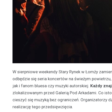
W sierpniowe weekendy Stary Rynek w Łomży zamien
odbędzie się seria koncertów na świeżym powietrzu
jak i fanom bluesa czy muzyki autorskiej.
Każdy znaj
zlokalizowanym przed Galerią Pod Arkadami. Co isto
cieszyć się muzyką bez ograniczeń. Organizatorzy dz
realizację tego przedsięwzięcia.