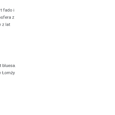
t fado i
osfera z
 z lat
 bluesa.
 w Łomży