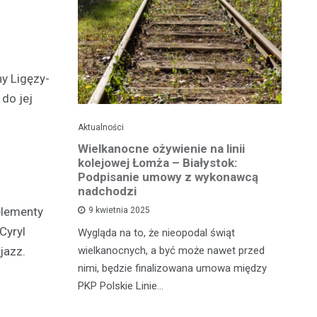
ny Ligęzy-
do jej
Aktualności
Ak
ko dla
Wielkanocne ożywienie na linii
O
jska
kolejowej Łomża – Białystok:
bu
ni
Podpisanie umowy z wykonawcą
h?
nadchodzi
Ro
elementy
9 kwietnia 2025
od
Cyryl
e za oknem,
Wygląda na to, że nieopodal świąt
fi
e realne
wielkanocnych, a być może nawet przed
jazz.
fi
rzy nie mają
nimi, będzie finalizowana umowa między
90
PKP Polskie Linie…