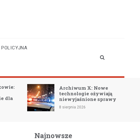
 POLICYJNA
E
Archiwum X: Nowe
ks
technologie ożywiają
s
niewyjaśnione sprawy
M
8 sierpnia 2026
8 
Najnowsze