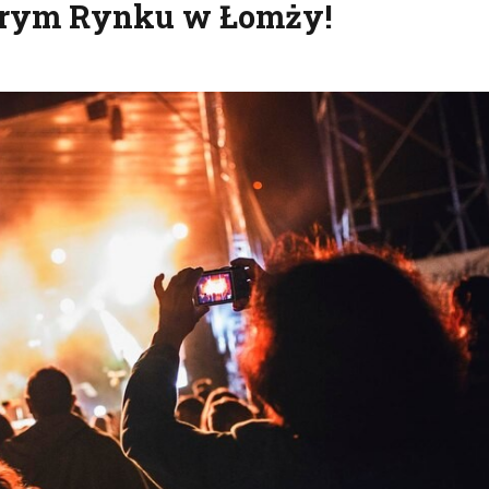
arym Rynku w Łomży!