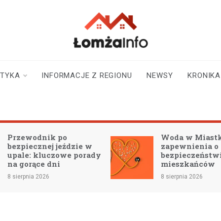
lomzainfo.pl
informacje dla
mieszkańców Łomży
i okolicy
STYKA
INFORMACJE Z REGIONU
NEWSY
KRONIKA
odnik po
Woda w Miastkowie:
cznej jeździe w
zapewnienia o
 kluczowe porady
bezpieczeństwie dla
ące dni
mieszkańców
a 2026
8 sierpnia 2026