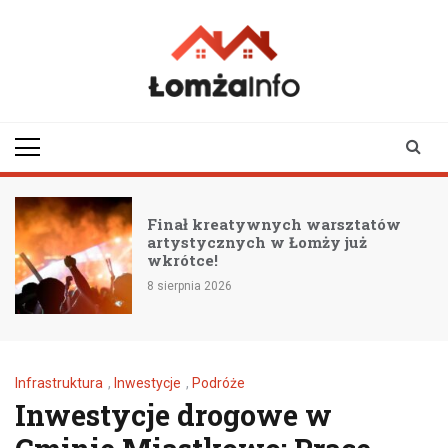
Skip
to
content
lomzainfo.pl
informacje dla
mieszkańców Łomży
i okolicy
i
Finał kreatywnych warsztatów
artystycznych w Łomży już
wkrótce!
8 sierpnia 2026
Infrastruktura
,
Inwestycje
,
Podróże
Inwestycje drogowe w