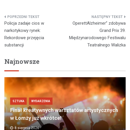
Nawigacja
Policja zadaje cios w
OperettAlzheimer” zdobywa
wpisu
narkotykowy rynek:
Grand Prix 39.
Rekordowe przejęcia
Międzynarodowego Festiwalu
substancji
Teatralnego Walizka
Najnowsze
SZTUKA
WYDARZENIA
Finał kreatywnych warsztatów artystycznych
w Łomży już wkrótce!
8 sierpnia 2026