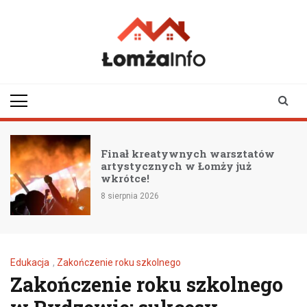
Skip
to
content
lomzainfo.pl
informacje dla
mieszkańców Łomży
i okolicy
Finał kreatywnych warsztatów
artystycznych w Łomży już
wkrótce!
8 sierpnia 2026
Edukacja
,
Zakończenie roku szkolnego
Zakończenie roku szkolnego