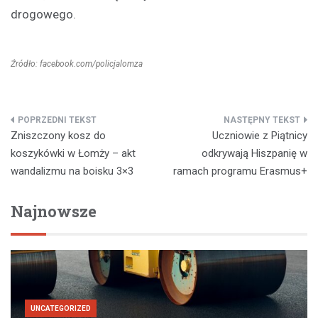
drogowego.
Źródło: facebook.com/policjalomza
Nawigacja
Zniszczony kosz do
Uczniowie z Piątnicy
wpisu
koszykówki w Łomży – akt
odkrywają Hiszpanię w
wandalizmu na boisku 3×3
ramach programu Erasmus+
Najnowsze
UNCATEGORIZED