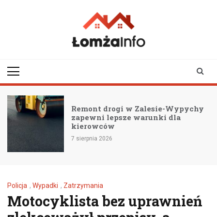
Skip
to
content
lomzainfo.pl
informacje dla
mieszkańców Łomży
i okolicy
Remont drogi w Zalesie-Wypychy
zapewni lepsze warunki dla
kierowców
7 sierpnia 2026
Policja
,
Wypadki
,
Zatrzymania
Motocyklista bez uprawnień