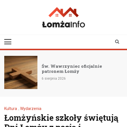
Skip
to
content
lomzainfo.pl
informacje dla
mieszkańców Łomży
i okolicy
nie
95-lecie Lotnictwa Policji:
Hawki zmieniają oblicze sł
6 sierpnia 2026
Kultura
,
Wydarzenia
Łomżyńskie szkoły świętują