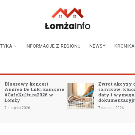
lomzainfo.pl
informacje dla
mieszkańców Łomży
i okolicy
STYKA
INFORMACJE Z REGIONU
NEWSY
KRONIKA
Bluesowy koncert
Zwrot akcyzy 
Andrea De Luki zamknie
rolników: klu
#CafeKultura2026 w
daty i wymaga
Łomży
dokumentacyj
7 sierpnia 2026
7 sierpnia 2026