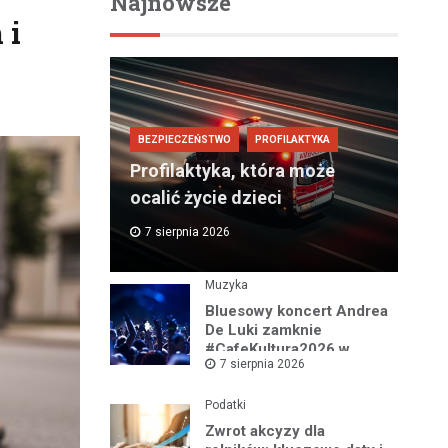
Najnowsze
 i
BEZPIECZEŃSTWO
PROFILAKTYKA
Profilaktyka, która może
ocalić życie dzieci
7 sierpnia 2026
Muzyka
Bluesowy koncert Andrea
De Luki zamknie
#CafeKultura2026 w
7 sierpnia 2026
Łomży
Podatki
Zwrot akcyzy dla