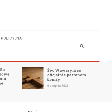
 POLICYJNA
dla
Św. Wawrzyniec
czowe
oficjalnie patronem
nia
Łomży
ne
6 sierpnia 2026