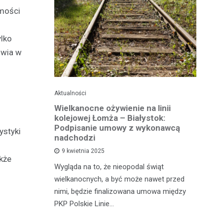
mości
ylko
owia w
Aktualności
Ak
ko dla
Wielkanocne ożywienie na linii
O
jska
kolejowej Łomża – Białystok:
bu
ni
Podpisanie umowy z wykonawcą
ystyki
h?
nadchodzi
Ro
9 kwietnia 2025
kże
od
e za oknem,
Wygląda na to, że nieopodal świąt
fi
e realne
wielkanocnych, a być może nawet przed
fi
rzy nie mają
nimi, będzie finalizowana umowa między
90
PKP Polskie Linie…