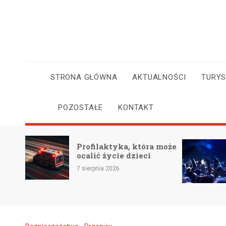
Skip
to
content
STRONA GŁÓWNA
AKTUALNOŚCI
TURY
POZOSTAŁE
KONTAKT
Profilaktyka, która może
dla
ocalić życie dzieci
7 sierpnia 2026