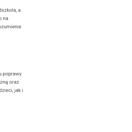
szkola, a
o na
rozumienie
u poprawy
zną oraz
eci, jak i