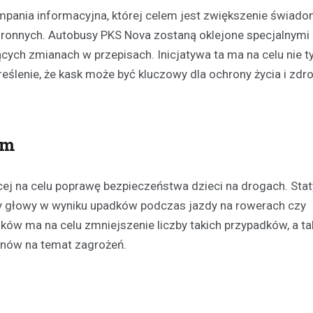
ania informacyjna, której celem jest zwiększenie świado
ronnych. Autobusy PKS Nova zostaną oklejone specjalnymi
ych zmianach w przepisach. Inicjatywa ta ma na celu nie t
eślenie, że kask może być kluczowy dla ochrony życia i zdr
Aktualności
em
Chłodne dni stanowią ryzy
osób bezdomnych: jak mie
noclegownia w Łomży chro
ącej na celu poprawę bezpieczeństwa dzieci na drogach. Stat
najbardziej potrzebującyc
azy głowy w wyniku upadków podczas jazdy na rowerach czy
19 lutego 2025
ów ma na celu zmniejszenie liczby takich przypadków, a ta
Niska temperatura, która panuj
unów na temat zagrożeń.
to nie tylko dyskomfort, ale takż
niebezpieczeństwo dla tych, któ
dachu…