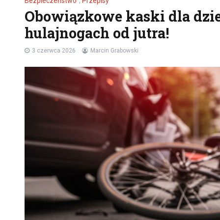
Bezpieczeństwo
,
Przepisy
Obowiązkowe kaski dla dziec
hulajnogach od jutra!
3 czerwca 2026
Marcin Grabowski