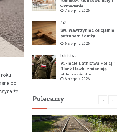
rolników: kluczowe daty i
wymagania
7 sierpnia 2026
dokumentacyjne
/h2
Św. Wawrzyniec oficjalnie
patronem Łomży
6 sierpnia 2026
Lotnictwo
95-lecie Lotnictwa Policji:
Black Hawki zmieniają
 roku
oblicze służby
6 sierpnia 2026
ązane do
chyba że
Polecamy