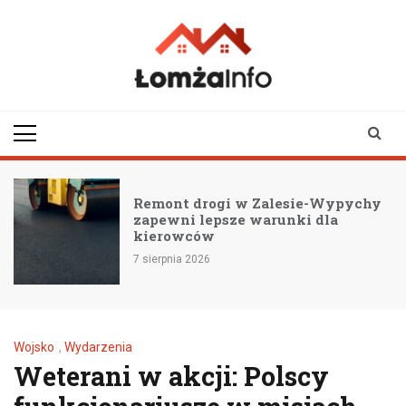
Skip
to
content
lomzainfo.pl
informacje dla
mieszkańców Łomży
i okolicy
Remont drogi w Zalesie-Wypychy
zapewni lepsze warunki dla
kierowców
7 sierpnia 2026
Wojsko
,
Wydarzenia
Weterani w akcji: Polscy