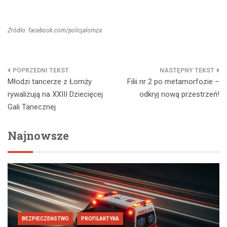
Źródło: facebook.com/policjalomza
Nawigacja
Młodzi tancerze z Łomży
Filii nr 2 po metamorfozie –
wpisu
rywalizują na XXIII Dziecięcej
odkryj nową przestrzeń!
Gali Tanecznej
Najnowsze
BEZPIECZEŃSTWO
PROFILAKTYKA