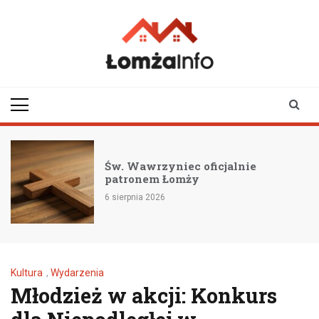
Skip
to
content
lomzainfo.pl
informacje dla
mieszkańców Łomży
i okolicy
Św. Wawrzyniec oficjalnie
patronem Łomży
6 sierpnia 2026
Kultura
,
Wydarzenia
Młodzież w akcji: Konkurs