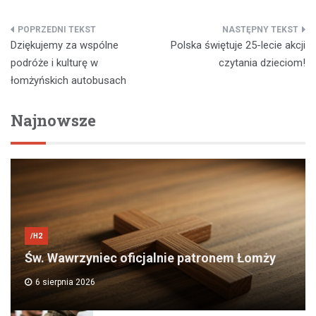
Nawigacja
Dziękujemy za wspólne
Polska świętuje 25-lecie akcji
wpisu
podróże i kulturę w
czytania dzieciom!
łomżyńskich autobusach
Najnowsze
/H2
Św. Wawrzyniec oficjalnie patronem Łomży
6 sierpnia 2026