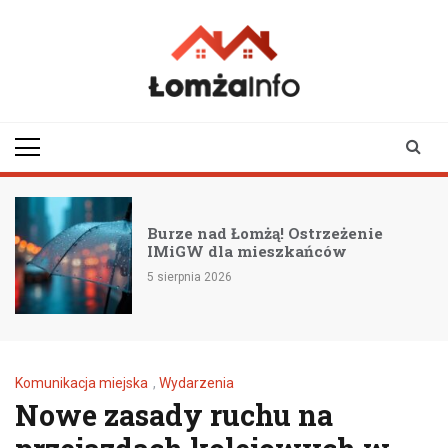
Skip
to
content
lomzainfo.pl
informacje dla
mieszkańców Łomży
i okolicy
Burze nad Łomżą! Ostrzeżenie
IMiGW dla mieszkańców
5 sierpnia 2026
Komunikacja miejska
,
Wydarzenia
Nowe zasady ruchu na