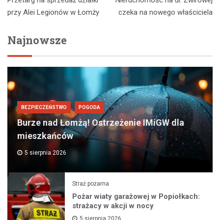
wpisu
przy Alei Legionów w Łomży
czeka na nowego właściciela
Najnowsze
BEZPIECZEŃSTWO
POGODA
Burze nad Łomżą! Ostrzeżenie IMiGW dla
mieszkańców
5 sierpnia 2026
Straż pożarna
Pożar wiaty garażowej w Popiołkach:
strażacy w akcji w nocy
5 sierpnia 2026