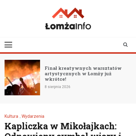
Skip
to
content
lomzainfo.pl
informacje dla
mieszkańców Łomży
i okolicy
Finał kreatywnych warsztatów
artystycznych w Łomży już
wkrótce!
8 sierpnia 2026
Kultura
,
Wydarzenia
Kapliczka w Mikołajkach: