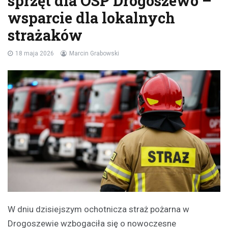
sprzęt dla OSP Drogoszewo –
wsparcie dla lokalnych
strażaków
18 maja 2026
Marcin Grabowski
W dniu dzisiejszym ochotnicza straż pożarna w
Drogoszewie wzbogaciła się o nowoczesne