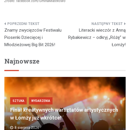
Źródło: facebook.com/GminaMiastkowo
Nawigacja
Znamy zwycięzców Festiwalu
Literacki wieczór z Anną
wpisu
Piosenki Dziecięcej i
Rybakiewicz – odkryj „Różę” w
Młodzieżowej Big Bit 2026!
Łomży!
Najnowsze
SZTUKA
WYDARZENIA
Finał kreatywnych warsztatów artystycznych
w Łomży już wkrótce!
8 sierpnia 2026