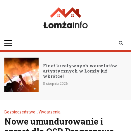
Skip
to
content
lomzainfo.pl
informacje dla
mieszkańców Łomży
i okolicy
i
Finał kreatywnych warsztatów
artystycznych w Łomży już
wkrótce!
8 sierpnia 2026
Bezpieczeństwo
,
Wydarzenia
Nowe umundurowanie i