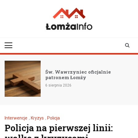
Skip
to
content
lomzainfo.pl
informacje dla
mieszkańców Łomży
i okolicy
Św. Wawrzyniec oficjalnie
patronem Łomży
6 sierpnia 2026
Interwencje
,
Kryzys
,
Policja
Policja na pierwszej linii: