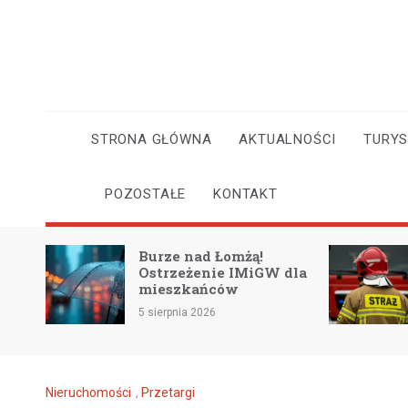
Skip
to
content
STRONA GŁÓWNA
AKTUALNOŚCI
TURY
POZOSTAŁE
KONTAKT
Burze nad Łomżą!
Pożar wiaty
Ostrzeżenie IMiGW dla
Popiołkach:
mieszkańców
akcji w noc
5 sierpnia 2026
5 sierpnia 2026
Nieruchomości
,
Przetargi