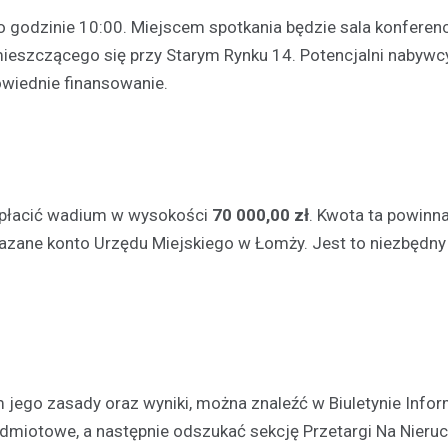
 godzinie 10:00. Miejscem spotkania będzie sala konferenc
ieszczącego się przy Starym Rynku 14. Potencjalni nabywc
owiednie finansowanie.
Aktualności
Chłodne dni stanowią ryzy
osób bezdomnych: jak mie
wpłacić wadium w wysokości
70 000,00 zł
. Kwota ta powinn
noclegownia w Łomży chro
zane konto Urzędu Miejskiego w Łomży. Jest to niezbędny k
najbardziej potrzebującyc
19 lutego 2025
Niska temperatura, która panuj
to nie tylko dyskomfort, ale takż
niebezpieczeństwo dla tych, któ
dachu…
jego zasady oraz wyniki, można znaleźć w Biuletynie Infor
edmiotowe, a następnie odszukać sekcję Przetargi Na Nieru