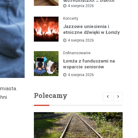
Wyszyńskiego – Patron
4 sierpnia 2026
Łomżyńskiego Powiatu
Koncerty
Jazzowe uniesienia i
etniczne dźwięki w Łomży
4 sierpnia 2026
Dofinansowanie
Łomża z funduszami na
wsparcie seniorów
4 sierpnia 2026
 miasta.
Polecamy
chni