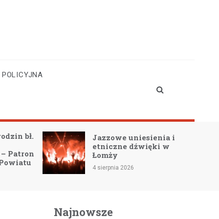
 POLICYJNA
Jazzowe uniesienia i
Łomża z
etniczne dźwięki w
wsparci
Łomży
4 sierpnia 
4 sierpnia 2026
Najnowsze