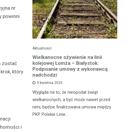
yjna nr
y powinni
Aktualności
Ak
ko dla
Wielkanocne ożywienie na linii
O
jska
kolejowej Łomża – Białystok:
bu
a zostać
ni
Podpisanie umowy z wykonawcą
rok, który
h?
nadchodzi
Ro
9 kwietnia 2025
od
e za oknem,
Wygląda na to, że nieopodal świąt
fi
e realne
wielkanocnych, a być może nawet przed
fi
rzy nie mają
nimi, będzie finalizowana umowa między
90
PKP Polskie Linie…
macji
chomości i