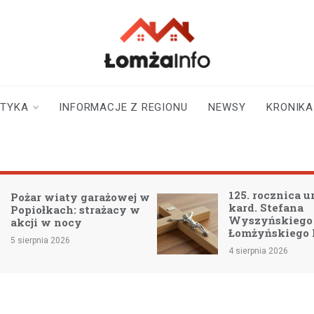
lomzainfo.pl
informacje dla
mieszkańców Łomży
i okolicy
STYKA
INFORMACJE Z REGIONU
NEWSY
KRONIKA
125. rocznica urodzin bł.
 garażowej w
kard. Stefana
 strażacy w
Wyszyńskiego – Patron
y
Łomżyńskiego Powiatu
4 sierpnia 2026