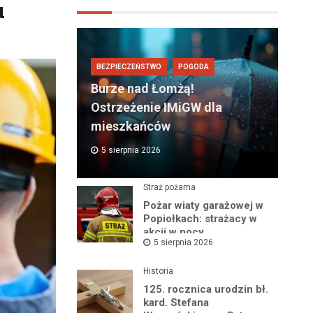
u
BEZPIECZEŃSTWO
POGODA
Burze nad Łomżą!
Ostrzeżenie IMiGW dla
mieszkańców
5 sierpnia 2026
Straż pożarna
Pożar wiaty garażowej w
Popiołkach: strażacy w
akcji w nocy
5 sierpnia 2026
Historia
125. rocznica urodzin bł.
kard. Stefana