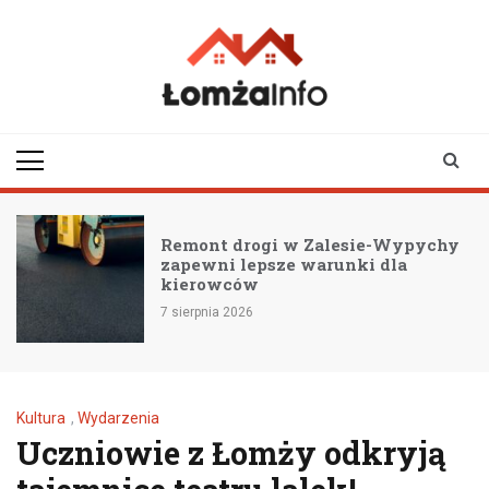
Skip
to
content
lomzainfo.pl
informacje dla
mieszkańców Łomży
i okolicy
Remont drogi w Zalesie-Wypychy
zapewni lepsze warunki dla
kierowców
7 sierpnia 2026
Kultura
,
Wydarzenia
Uczniowie z Łomży odkryją