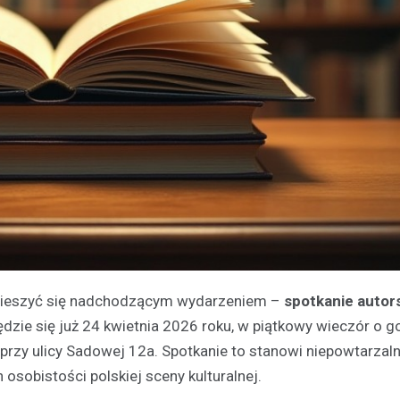
ogą cieszyć się nadchodzącym wydarzeniem –
spotkanie autor
dzie się już 24 kwietnia 2026 roku, w piątkowy wieczór o g
rzy ulicy Sadowej 12a. Spotkanie to stanowi niepowtarzal
osobistości polskiej sceny kulturalnej.