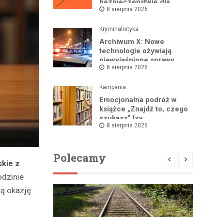
bezpieczeństwie dla
8 sierpnia 2026
mieszkańców
Kryminalistyka
Archiwum X: Nowe
technologie ożywiają
niewyjaśnione sprawy
8 sierpnia 2026
Kampania
Emocjonalna podróż w
książce „Znajdź to, czego
szukasz” Izy
8 sierpnia 2026
Maciejewskiej!
Polecamy
skie z
odzinie
ną okazję