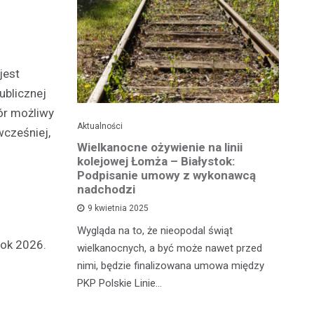
jest
ublicznej
iór możliwy
Aktualności
Ak
wcześniej,
ko dla
Wielkanocne ożywienie na linii
O
jska
kolejowej Łomża – Białystok:
bu
ni
Podpisanie umowy z wykonawcą
h?
nadchodzi
Ro
9 kwietnia 2025
od
e za oknem,
Wygląda na to, że nieopodal świąt
fi
rok 2026.
e realne
wielkanocnych, a być może nawet przed
fi
rzy nie mają
nimi, będzie finalizowana umowa między
90
PKP Polskie Linie…