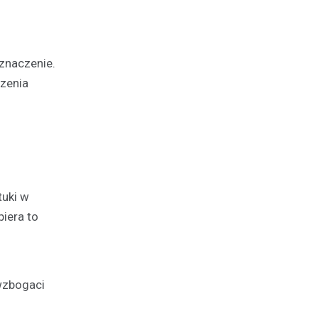
znaczenie.
zenia
tuki w
piera to
wzbogaci