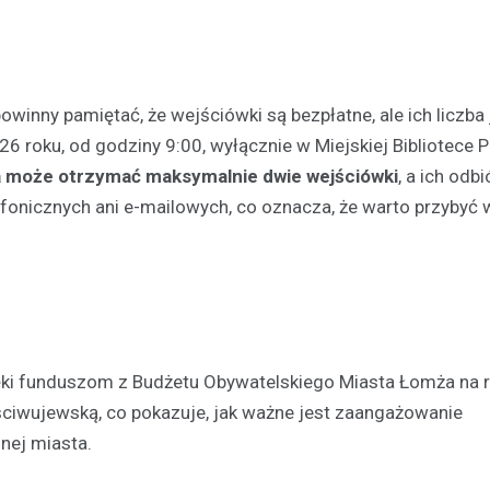
nny pamiętać, że wejściówki są bezpłatne, ale ich liczba 
6 roku, od godziny 9:00, wyłącznie w Miejskiej Bibliotece P
 może otrzymać maksymalnie dwie wejściówki
, a ich odb
Aktualności
lefonicznych ani e-mailowych, co oznacza, że warto przybyć 
Chłodne dni stanowią ryzy
osób bezdomnych: jak mie
noclegownia w Łomży chro
najbardziej potrzebującyc
19 lutego 2025
Niska temperatura, która panuj
ęki funduszom z Budżetu Obywatelskiego Miasta Łomża na 
to nie tylko dyskomfort, ale takż
ściwujewską, co pokazuje, jak ważne jest zaangażowanie
niebezpieczeństwo dla tych, któ
dachu…
lnej miasta.