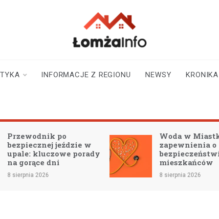
lomzainfo.pl
informacje dla
mieszkańców Łomży
i okolicy
STYKA
INFORMACJE Z REGIONU
NEWSY
KRONIKA
Woda w Miastkowie:
Ar
zapewnienia o
te
bezpieczeństwie dla
ni
mieszkańców
8 si
8 sierpnia 2026