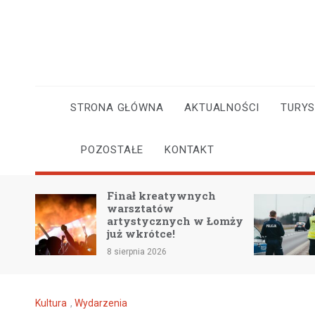
Skip
to
content
STRONA GŁÓWNA
AKTUALNOŚCI
TURY
POZOSTAŁE
KONTAKT
kreatywnych
Przewodnik po
atów
bezpiecznej jeździe w
ycznych w Łomży
upale: kluczowe porady
ótce!
na gorące dni
 2026
8 sierpnia 2026
Kultura
,
Wydarzenia