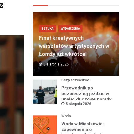
z
SZTUKA
WYDARZENIA
Finał kreatywnych
warsztatów artystycznych w
Łomży już wkrótce!
8 sierpnia 2026
Bezpieczeństwo
Przewodnik po
bezpiecznej jeździe w
upale: kluczowe porady
8 sierpnia 2026
na gorące dni
Woda
Woda w Miastkowie:
zapewnienia o