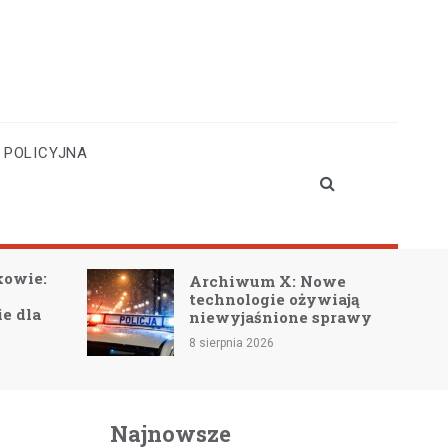
 POLICYJNA
Emocjonalna podró
chiwum X: Nowe
książce „Znajdź to, 
chnologie ożywiają
szukasz” Izy
ewyjaśnione sprawy
Maciejewskiej!
erpnia 2026
8 sierpnia 2026
Najnowsze