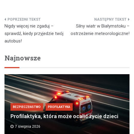
Nawigacja
Nigdy więcej nie zgaduj –
Silny wiatr w Białymstoku –
wpisu
sprawdź, kiedy przyjedzie twój
ostrzeżenie meteorologiczne!
autobus!
Najnowsze
BEZPIECZEŃSTWO
PROFILAKTYKA
Profilaktyka, która może ocalić życie dzieci
7 sierpnia 2026