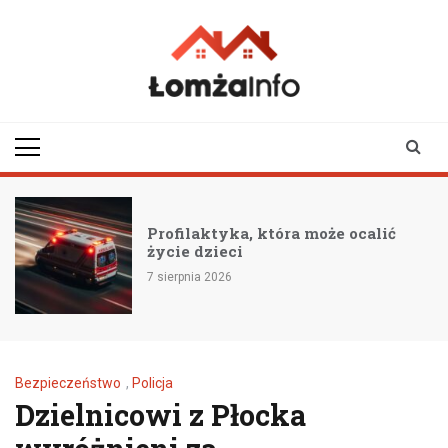
Skip
to
content
lomzainfo.pl
informacje dla
mieszkańców Łomży
i okolicy
Profilaktyka, która może ocalić
życie dzieci
7 sierpnia 2026
Bezpieczeństwo
,
Policja
Dzielnicowi z Płocka