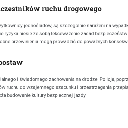
czestników ruchu drogowego
żytkownicy jednośladów, są szczególnie narażeni na wypadk
ie ryzyka niesie ze sobą lekceważenie zasad bezpieczeńst
robne przewinienia mogą prowadzić do poważnych konsekwe
Aktualności
Chłodne dni stanowią ryzy
postaw
osób bezdomnych: jak mie
noclegownia w Łomży chro
najbardziej potrzebującyc
ialnego i świadomego zachowania na drodze. Policja, popr
19 lutego 2025
ków ruchu do wzajemnego szacunku i przestrzegania przepi
Niska temperatura, która panuj
akże budowanie kultury bezpiecznej jazdy.
to nie tylko dyskomfort, ale takż
niebezpieczeństwo dla tych, któ
dachu…