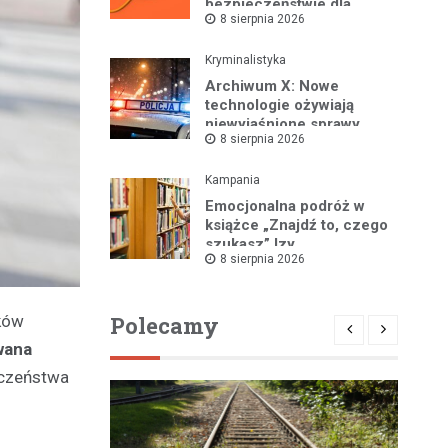
bezpieczeństwie dla
8 sierpnia 2026
mieszkańców
Kryminalistyka
Archiwum X: Nowe
technologie ożywiają
niewyjaśnione sprawy
8 sierpnia 2026
Kampania
Emocjonalna podróż w
książce „Znajdź to, czego
szukasz” Izy
8 sierpnia 2026
Maciejewskiej!
Polecamy
ików
wana
eczeństwa