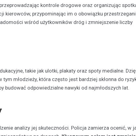
, przeprowadzając kontrole drogowe oraz organizując spotk
acji kierowców, przypominając im o obowiązku przestrzegan
wiadomości wśród użytkowników dróg i zmniejszenie liczby
kacyjne, takie jak ulotki, plakaty oraz spoty medialne. Dzi
w tym młodzieży, która często jest bardziej skłonna do ryz
aby budować odpowiedzialne nawyki od najmłodszych lat.
y
nie analizy jej skuteczności. Policja zamierza ocenić, w j