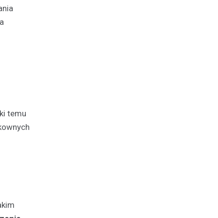
ania
ia
ęki temu
ykownych
akim