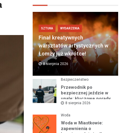
a
SZTUKA
WYDARZENIA
Finał kreatywnych
warsztatów artystycznych w
Łomży już wkrótce!
8 sierpnia 2026
Bezpieczeństwo
Przewodnik po
bezpiecznej jeździe w
upale: kluczowe porady
8 sierpnia 2026
na gorące dni
Woda
Woda w Miastkowie:
zapewnienia o