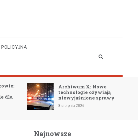
 POLICYJNA
Emocjonalna podr
Archiwum X: Nowe
książce „Znajdź to
technologie ożywiają
szukasz” Izy
niewyjaśnione sprawy
Maciejewskiej!
 sierpnia 2026
8 sierpnia 2026
Najnowsze