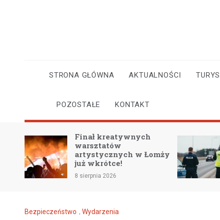
Skip
to
content
STRONA GŁÓWNA
AKTUALNOŚCI
TURY
POZOSTAŁE
KONTAKT
ł kreatywnych
Przewodnik po
ztatów
bezpiecznej jeździe w
stycznych w Łomży
upale: kluczowe porad
krótce!
na gorące dni
nia 2026
8 sierpnia 2026
Bezpieczeństwo
,
Wydarzenia