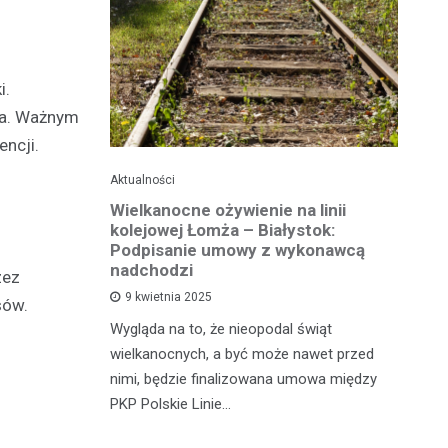
i.
wa. Ważnym
ncji.
Aktualności
Ak
ko dla
Wielkanocne ożywienie na linii
O
jska
kolejowej Łomża – Białystok:
bu
ni
Podpisanie umowy z wykonawcą
h?
nadchodzi
zez
Ro
9 kwietnia 2025
sów.
od
e za oknem,
Wygląda na to, że nieopodal świąt
fi
e realne
wielkanocnych, a być może nawet przed
fi
rzy nie mają
nimi, będzie finalizowana umowa między
90
PKP Polskie Linie…