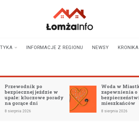
lomzainfo.pl
informacje dla
mieszkańców Łomży
i okolicy
STYKA
INFORMACJE Z REGIONU
NEWSY
KRONIKA
Woda w Miastkowie:
zapewnienia o
y
bezpieczeństwie dla
mieszkańców
8
8 sierpnia 2026