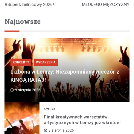
#SuperDzielnicowy 2026!
MŁODEGO MĘŻCZYZNY
Najnowsze
KONCERTY
WYDARZENIA
Lizbona w Łomży: Niezapomniany wieczór z
KINGĄ RATAJ!
9 sierpnia 2026
Sztuka
Finał kreatywnych warsztatów
artystycznych w Łomży już wkrótce!
8 sierpnia 2026