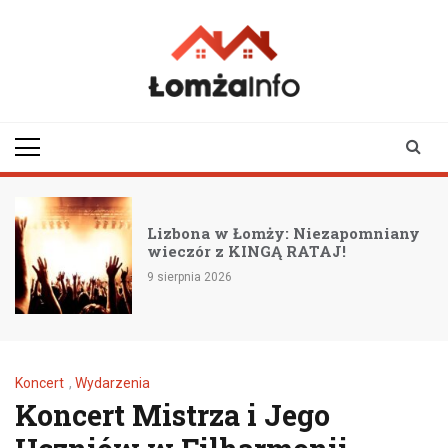
Skip
to
content
lomzainfo.pl
informacje dla
mieszkańców Łomży
i okolicy
Finał kreatywnych 
: Niezapomniany
artystycznych w Łom
 RATAJ!
wkrótce!
8 sierpnia 2026
Koncert
,
Wydarzenia
Koncert Mistrza i Jego