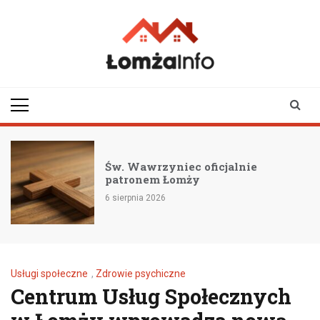
Skip
to
content
lomzainfo.pl
informacje dla
mieszkańców Łomży
i okolicy
c oficjalnie
95-lecie Lotnictwa
ży
Hawki zmieniają o
6 sierpnia 2026
Usługi społeczne
,
Zdrowie psychiczne
Centrum Usług Społecznych