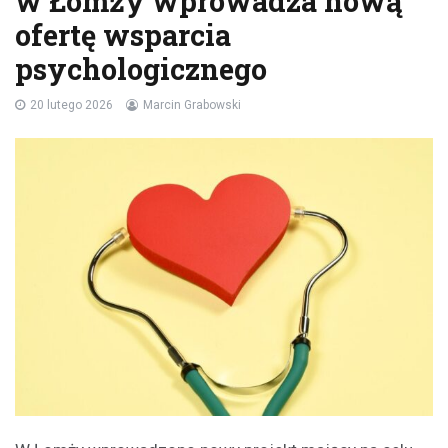
w Łomży wprowadza nową
ofertę wsparcia
psychologicznego
20 lutego 2026
Marcin Grabowski