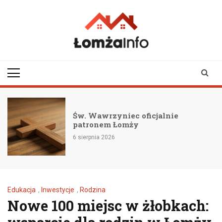
Skip
to
content
lomzainfo.pl
informacje dla
mieszkańców Łomży
i okolicy
Św. Wawrzyniec oficjalnie
patronem Łomży
6 sierpnia 2026
Edukacja
,
Inwestycje
,
Rodzina
Nowe 100 miejsc w żłobkach: