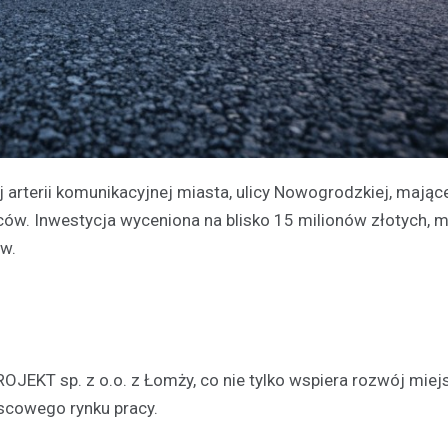
rterii komunikacyjnej miasta, ulicy Nowogrodzkiej, mając
ów. Inwestycja wyceniona na blisko 15 milionów złotych, m
w.
y
ROJEKT sp. z o.o. z Łomży, co nie tylko wspiera rozwój miejs
ejscowego rynku pracy.