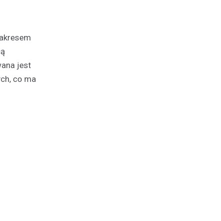
zakresem
cą
wana jest
ch, co ma