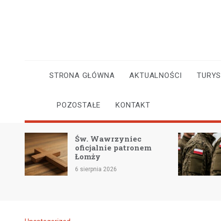
Skip
to
content
STRONA GŁÓWNA
AKTUALNOŚCI
TURY
POZOSTAŁE
KONTAKT
 i
Św. Wawrzyniec
oficjalnie patronem
Łomży
6 sierpnia 2026