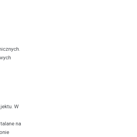
nicznych.
owych
ojektu. W
talane na
onie