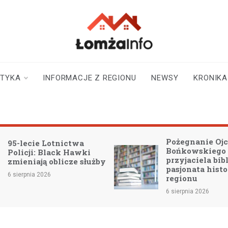
lomzainfo.pl
informacje dla
mieszkańców Łomży
i okolicy
STYKA
INFORMACJE Z REGIONU
NEWSY
KRONIKA
Pożegnanie Ojc
95-lecie Lotnictwa
Bońkowskiego
Policji: Black Hawki
przyjaciela bibl
zmieniają oblicze służby
pasjonata histo
6 sierpnia 2026
regionu
6 sierpnia 2026