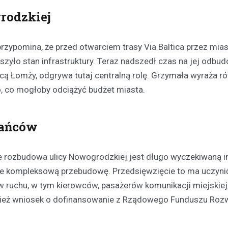
grodzkiej
rzypomina, że przed otwarciem trasy Via Baltica przez mia
szyło stan infrastruktury. Teraz nadszedł czas na jej odbud
cą Łomży, odgrywa tutaj centralną rolę. Grzymała wyraża r
, co mogłoby odciążyć budżet miasta.
Aktualności
Chłodne dni stanowią ryzy
kańców
osób bezdomnych: jak mie
noclegownia w Łomży chro
najbardziej potrzebującyc
e rozbudowa ulicy Nowogrodzkiej jest długo wyczekiwaną i
19 lutego 2025
akże kompleksową przebudowę. Przedsięwzięcie to ma uczyni
Niska temperatura, która panuj
w ruchu, w tym kierowców, pasażerów komunikacji miejskiej
to nie tylko dyskomfort, ale takż
wnież wniosek o dofinansowanie z Rządowego Funduszu Roz
niebezpieczeństwo dla tych, któ
dachu…