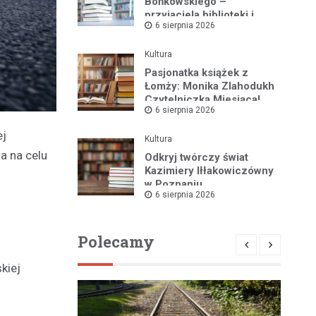
Bońkowskiego –
przyjaciela biblioteki i
6 sierpnia 2026
pasjonata historii regionu
Kultura
Pasjonatka książek z
Łomży: Monika Zlahodukh
Czytelniczką Miesiąca!
6 sierpnia 2026
ej
Kultura
a na celu
Odkryj twórczy świat
Kazimiery Iłłakowiczówny
w Poznaniu
6 sierpnia 2026
Polecamy
kiej