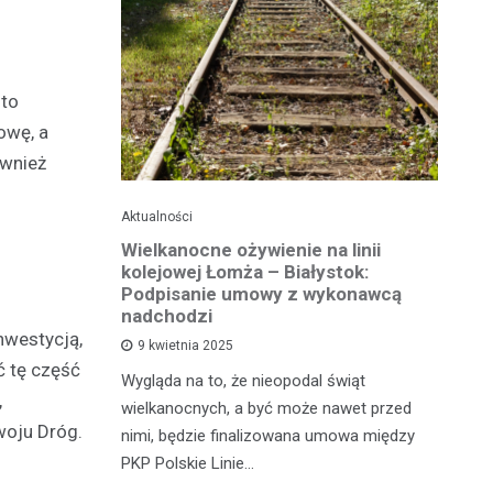
sto
owę, a
ównież
Aktualności
Ak
ko dla
Wielkanocne ożywienie na linii
O
jska
kolejowej Łomża – Białystok:
bu
ni
Podpisanie umowy z wykonawcą
h?
nadchodzi
Ro
nwestycją,
9 kwietnia 2025
od
ć tę część
e za oknem,
Wygląda na to, że nieopodal świąt
fi
,
e realne
wielkanocnych, a być może nawet przed
fi
woju Dróg.
rzy nie mają
nimi, będzie finalizowana umowa między
90
PKP Polskie Linie…