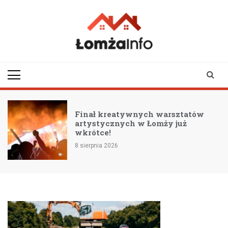
Skip
to
content
lomzainfo.pl
informacje dla
mieszkańców Łomży
i okolicy
i
Finał kreatywnych warsztatów
artystycznych w Łomży już
wkrótce!
8 sierpnia 2026