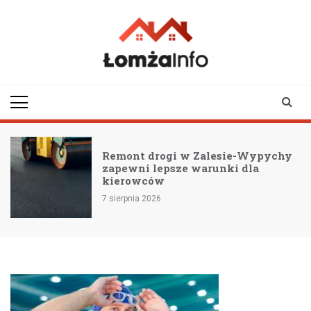
Skip
to
content
lomzainfo.pl
informacje dla
mieszkańców Łomży
i okolicy
Remont drogi w Zalesie-Wypychy
zapewni lepsze warunki dla
kierowców
7 sierpnia 2026