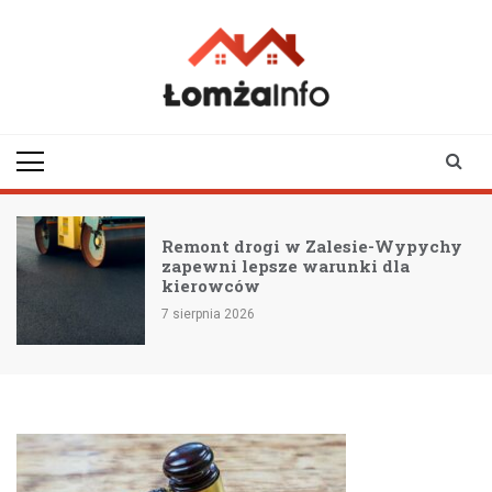
Skip
to
content
lomzainfo.pl
informacje dla
mieszkańców Łomży
i okolicy
Remont drogi w Zalesie-Wypychy
zapewni lepsze warunki dla
kierowców
7 sierpnia 2026